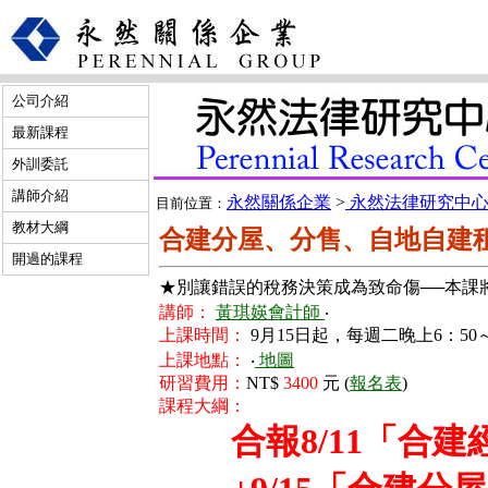
公司介紹
最新課程
外訓委託
講師介紹
永然關係企業
>
永然法律研究中
目前位置：
教材大綱
合建分屋、分售、自地自建
開過的課程
★別讓錯誤的稅務決策成為致命傷──本課
講師：
黃琪媖會計師
‧
上課時間：
9月15日起，每週二晚上6：50
上課地點：
‧
地圖
研習費用：
NT$
3400
元 (
報名表
)
課程大綱：
合報8/11「合