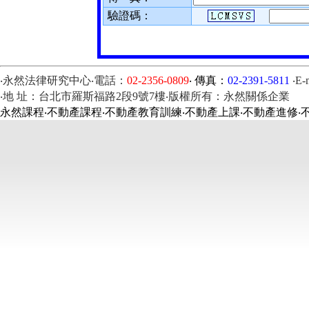
驗證碼
：
‧永然法律研究中心‧電話：
02-2356-0809
‧ 傳真：
02-2391-5811
‧E-
‧地 址：台北市羅斯福路2段9號7樓‧版權所有：永然關係企業
永然課程‧不動產課程‧不動產教育訓練‧不動產上課‧不動產進修‧