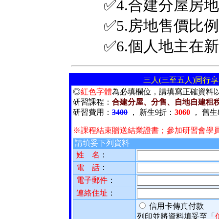
✅4.合建分屋房
✅5.房地售價比
✅6.個人地主在
三人(三至五人)同行
◎
紅色字體
為必填欄位，請填寫正確資料
研習課程
：
合建分屋、分售、自地自建租
研習費用
：
3400
， 新生9折：
3060
， 舊生
※課程結束贈送結業證書；參加研習會學
請填妥下列資料
姓 名
：
電 話
：
電子郵件
：
連絡住址
：
信用卡傳真付款
列印並將資料填妥至「