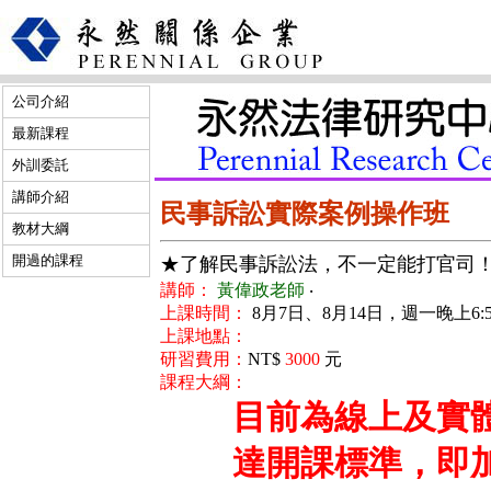
公司介紹
最新課程
外訓委託
講師介紹
民事訴訟實際案例操作班
教材大綱
開過的課程
★了解民事訴訟法，不一定能打官司
講師：
黃偉政老師
‧
上課時間：
8月7日、8月14日，週一晚上6:5
上課地點：
研習費用：
NT$
3000
元
課程大綱：
目前為線上及實
達開課標準，即