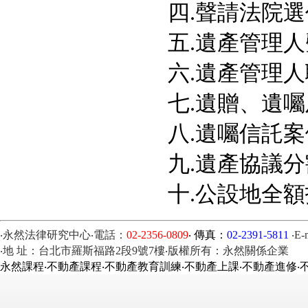
四.聲請法院選
五.遺產管理人
六.遺產管理人
七.遺贈、遺囑
八.遺囑信託案
九.遺產協議分
十.公設地全額
‧永然法律研究中心‧電話：
02-2356-0809
‧ 傳真：
02-2391-5811
‧E-
‧地 址：台北市羅斯福路2段9號7樓‧版權所有：永然關係企業
永然課程‧不動產課程‧不動產教育訓練‧不動產上課‧不動產進修‧