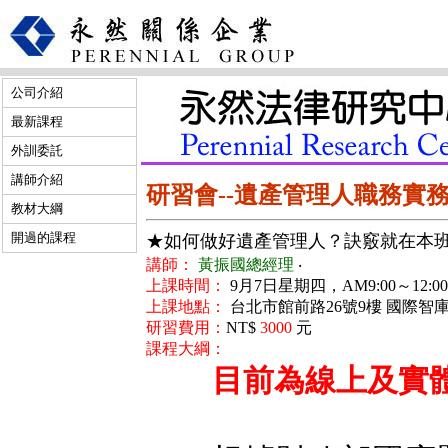
公司介紹
最新課程
外訓委託
講師介紹
研習會--遺產管理人職務實
教材大綱
開過的課程
★如何做好遺產管理人？訣竅就在本
講師：
黃振國總經理
‧
上課時間：
9月7日星期四，AM9:00～12:00 &
上課地點：
台北市館前路26號9樓 國際智
研習費用：
NT$
3000
元
課程大綱：
目前為線上及實