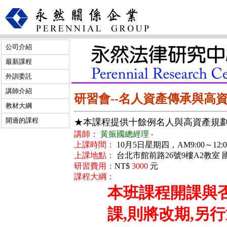
公司介紹
最新課程
外訓委託
講師介紹
研習會--名人資產傳承與高
教材大綱
開過的課程
★本課程提供十餘例名人與高資產規
講師：
黃振國總經理
‧
上課時間：
10月5日星期四，AM9:00～12:00 
上課地點：
台北市館前路26號9樓A2教室
研習費用：
NT$
3000
元
課程大綱：
本班課程開課與
課,則將改期,另