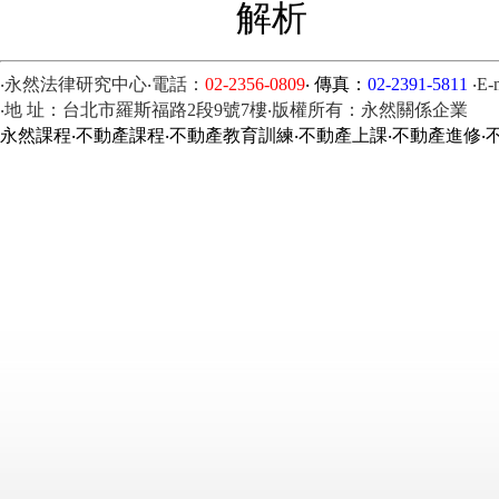
解析
‧永然法律研究中心‧電話：
02-2356-0809
‧ 傳真：
02-2391-5811
‧E-
‧地 址：台北市羅斯福路2段9號7樓‧版權所有：永然關係企業
永然課程‧不動產課程‧不動產教育訓練‧不動產上課‧不動產進修‧