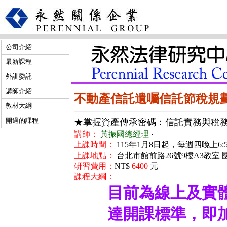
公司介紹
最新課程
外訓委託
講師介紹
不動產信託遺囑信託節稅規
教材大綱
開過的課程
★掌握資產傳承密碼：信託實務與稅
講師：
黃振國總經理
‧
上課時間：
115年1月8日起，每週四晚上6:50
上課地點：
台北市館前路26號9樓A3教室
研習費用：
NT$
6400
元
課程大綱：
目前為線上及實
達開課標準，即