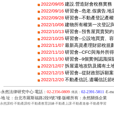
2022/09/05
建設.營造財會稅務實務
2022/09/16
研習會--危老.假廣告.
2022/09/28
研習會--不動產登記產
2022/10/06
建物所有權第一次登記
2022/10/13
研習會--預售屋買賣契
2022/10/25
研習會--公設地買賣、
2022/11/07
最新高資產理財節稅規
2022/11/10
研習會--CFC與海外
2022/11/30
研習會--9個實例認識
2022/12/07
拆屋還地攻防及國有土
2022/12/15
研習會--從財政部訴願
2022/12/20
不動產信託.遺囑信託節
‧永然法律研究中心‧電話：
02-2356-0809
02-2391-5811
‧E-m
‧ 傳真：
‧地 址：台北市羅斯福路2段9號7樓‧版權所有：永然關係企業
永然課程‧不動產課程‧不動產教育訓練‧不動產上課‧不動產進修‧不動產學習