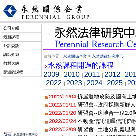
公司介紹
最新課程
外訓委託
講師介紹
>
目前位置：
永然關係企業
永然法律研究中心
教材大綱
永然課程開過的課程
開過的課程
2009
2010
2011
2012
20
|
|
|
|
2022
2023
2024
2025
20
|
|
|
|
|
2022/01/04
拆屋還地攻防及國有土
2022/01/11
研習會--政府採購新鮮
2022/01/20
研習會--房地合一稅2.
2022/02/24
不動產信託遺囑信託節
2022/03/09
研習會--土地分割處理